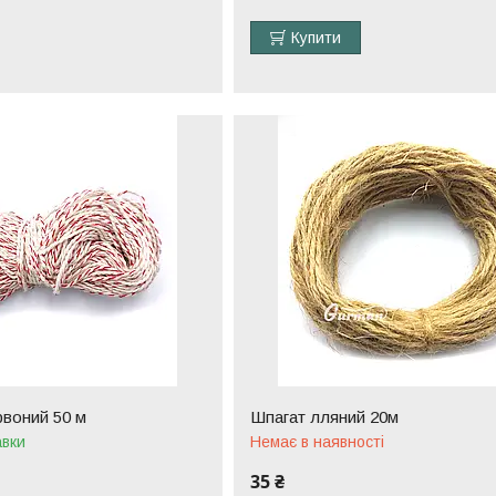
Купити
рвоний 50 м
Шпагат лляний 20м
авки
Немає в наявності
35 ₴