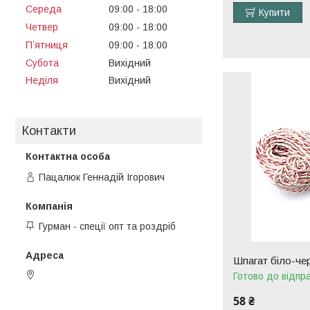
Середа
09:00
18:00
Купити
Четвер
09:00
18:00
Пʼятниця
09:00
18:00
Субота
Вихідний
Неділя
Вихідний
Контакти
Пацалюк Геннадій Ігорович
Гурман - спеції опт та роздріб
Шпагат біло-че
пров. 2-й Омеляна Грабця, 9,
Готово до відпр
Вінниця, Україна
58 ₴