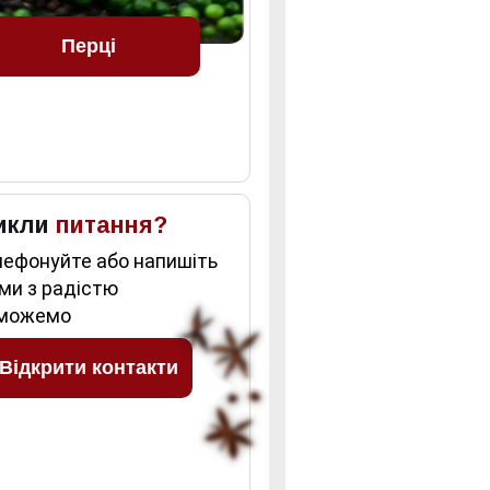
Перці
икли
питання?
лефонуйте або напишіть
 ми з радістю
можемо
Відкрити контакти