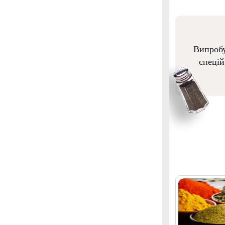
Випробу
спецій