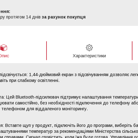
ру протягом 14 днів
за рахунок покупця
Опис
Характеристики
підсвічується: 1,44-дюймовий екран з підсвічуванням дозволяє лег
віть при слабкому освітленні.
а: Цей Bluetooth-підсилювач підтримує налаштування температури 
ювати самостійно, без необхідності підключення до телефону або
з телефоном для віддаленого моніторингу.
я: Вставте щуп у продукт, підключіть його до програми, виберіть б
аштуваннями температур за рекомендаціями Міністерства сільсько
 справами. Сигнал сповістить, коли їжа буде готова. Управління ос