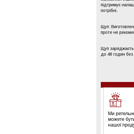
підтримує налаш
потрібні.
Щуп: Виготовлени
проте не рекоме
Щуп заряджаєтьс
до 48 годин без
Ми ретельн
можете бут
нашої проду