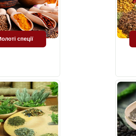
олоті спеції