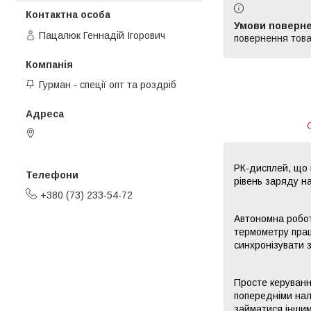
Пацалюк Геннадій Ігорович
повернення това
Гурман - спеції опт та роздріб
пров. 2-й Омеляна Грабця, 9,
Вінниця, Україна
РК-дисплей, що 
рівень заряду на
+380 (73) 233-54-72
Автономна робот
термометру прац
синхронізувати 
Просте керуванн
попередніми нал
займатися іншими