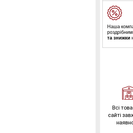
Наша компа
роздрібним
та знижки
н
Всі това
сайті зав
наявно