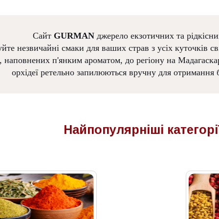
Сайт
GURMAN
джерело екзотичних та рідкісни
йте незвичайні смаки для ваших страв з усіх куточків сві
, наповнених п'янким ароматом, до регіону на Мадагаскар
орхідеї ретельно запилюються вручну для отримання б
Найпопулярніші
категорі