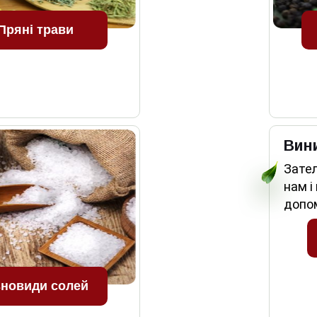
Пряні трави
Вин
Зате
нам і
допо
зновиди солей