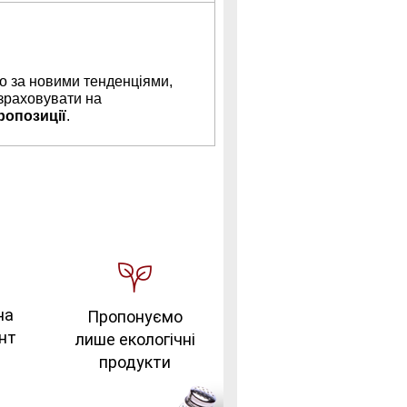
 за новими тенденціями,
зраховувати на
ропозиції
.
на
Пропонуємо
нт
лише екологічні
продукти