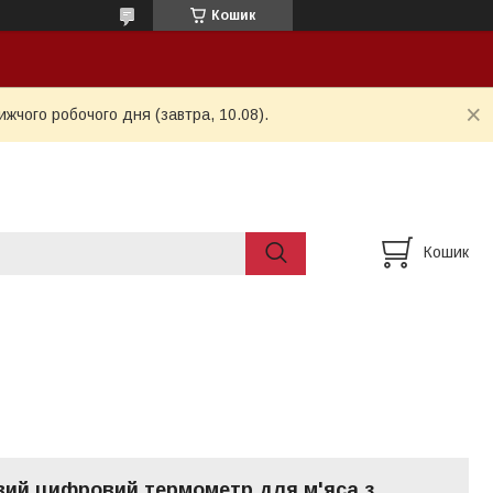
Кошик
ижчого робочого дня (завтра, 10.08).
Кошик
ий цифровий термометр для м'яса з