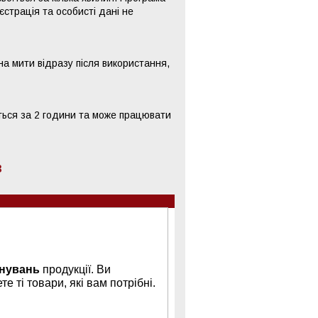
страція та особисті дані не
жна мити відразу після використання,
ться за 2 години та може працювати
в
нувань
продукції. Ви
е ті товари, які вам потрібні.