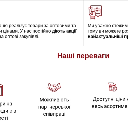
нія реалізує товари за оптовими та
Ми уважно стежимо
и цінами. У нас постійно
діють акції
тому ви можете ро
а оптові закупівлі.
найактуальніші п
Наші
переваги
Доступні ціни 
Можливість
ри на
весь асортиме
партнерської
жди є в
співпраці
сті