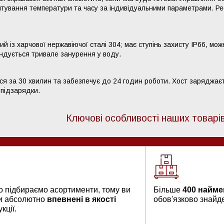
тування температури та часу за індивідуальними параметрами. Реє
й із харчової нержавіючої сталі 304; має ступінь захисту IP66, мо
ндується тривале занурення у воду.
я за 30 хвилин та забезпечує до 24 годин роботи. Хост заряджає
 підзарядки.
Ключові особливості наших товарі
о підбираємо асортименти, тому ви
Більше
400 найме
и абсолютно
впевнені в якості
обов'язково знайдет
кції.