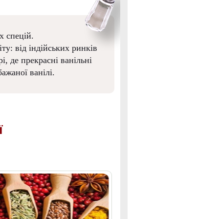
х спецій.
ту: від індійських ринків
і, де прекрасні ванільні
ажаної ванілі.
ї