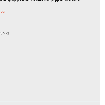
ості
-54-72