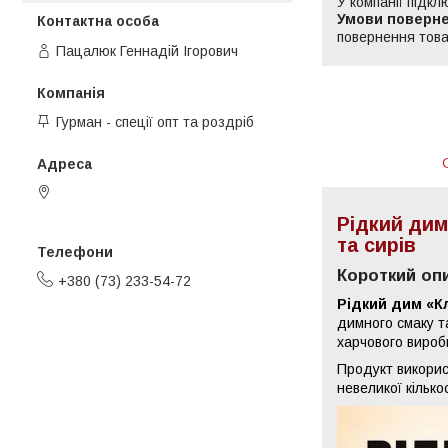
У компанії підкл
повернення това
Пацалюк Геннадій Ігорович
Гурман - спеції опт та роздріб
пров. 2-й Омеляна Грабця, 9,
Вінниця, Україна
Рідкий дим
та сирів
Короткий оп
+380 (73) 233-54-72
Рідкий дим «К
димного смаку т
харчового вироб
Продукт використ
невеликої кільк