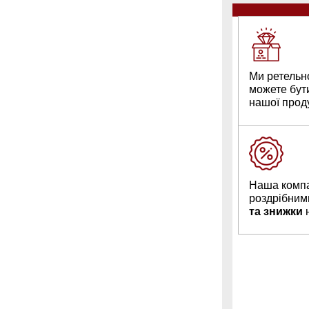
Ми ретельн
можете бут
нашої проду
Наша компа
роздрібним
та знижки
н