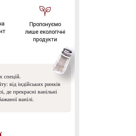
на
Пропонуємо
нт
лише екологічні
продукти
х спецій.
ту: від індійських ринків
і, де прекрасні ванільні
ажаної ванілі.
ї