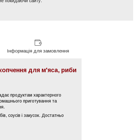
 не покидаючи сайту.
Інформація для замовлення
опчення для м'яса, риби
адає продуктам характерного
домашнього приготування та
ня.
в, соусів і закусок. Достатньо