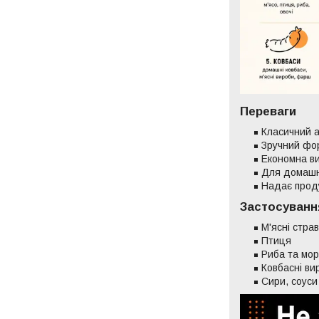
Переваги
Класичний 
Зручний фо
Економна в
Для домашн
Надає проду
Застосуванн
М'ясні стра
Птиця
Риба та мо
Ковбасні ви
Сири, соуси