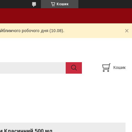
Кошик
айближчого робочого дня (10.08).
Кошик
м Класичний 500 мл.