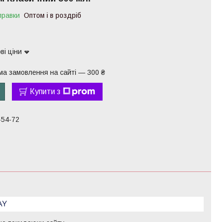
правки
Оптом і в роздріб
ві ціни
ма замовлення на сайті — 300 ₴
Купити з
-54-72