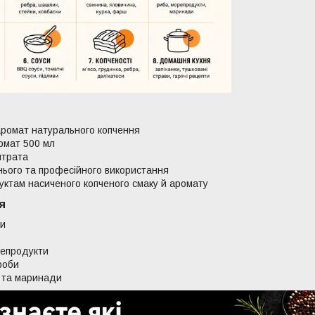
аромат натурального копчення
рмат 500 мл
итрата
ього та професійного використання
ктам насиченого копченого смаку й аромату
я
ви
репродукти
роби
 та маринади