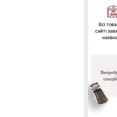
Всі това
сайті зав
наявно
Випробу
спецій