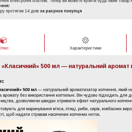
ючені електронні платежі. Тепер ви можете купити будь-який товар
ру протягом 14 днів
за рахунок покупця
Опис
Характеристики
 «Класичний» 500 мл — натуральний аромат к
ис
ласичний» 500 мл
— натуральний ароматизатор копчення, який н
а аромату без використання коптильні. Він чудово підходить для 
ництва, дозволяючи швидко отримати ефект натурального копчен
овують для маринування м'яса, птиці, риби, сирів, ковбасних виробі
ості, щоб надати стравам насичених копчених ноток.