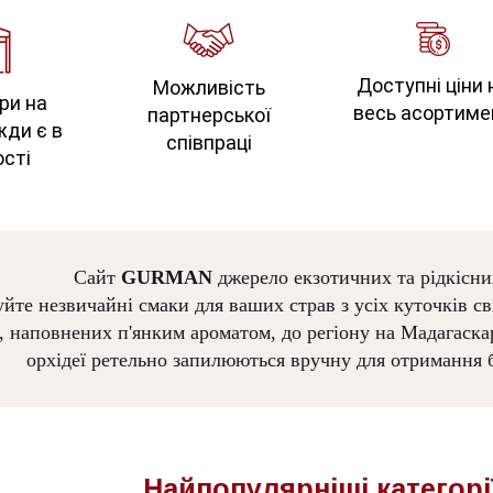
Доступні ціни 
Можливість
ри на
весь асортиме
партнерської
жди є в
співпраці
сті
Сайт
GURMAN
джерело екзотичних та рідкісни
йте незвичайні смаки для ваших страв з усіх куточків сві
, наповнених п'янким ароматом, до регіону на Мадагаскар
орхідеї ретельно запилюються вручну для отримання б
Найпопулярніші
категорі