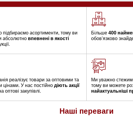
о підбираємо асортименти, тому ви
Більше
400 найме
и абсолютно
впевнені в якості
обов'язково знайдет
кції.
нія реалізує товари за оптовими та
Ми уважно стежимо
и цінами. У нас постійно
діють акції
тому ви можете ро
а оптові закупівлі.
найактуальніші п
Наші
переваги