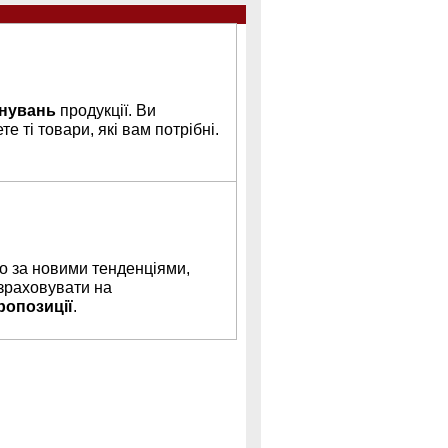
нувань
продукції. Ви
е ті товари, які вам потрібні.
 за новими тенденціями,
зраховувати на
ропозиції
.