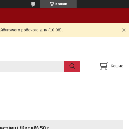
Кошик
айближчого робочого дня (10.08).
Кошик
стівці (Китай) 50 г