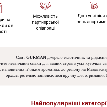
Доступні ціни 
Можливість
ри на
весь асортиме
партнерської
жди є в
співпраці
сті
Сайт
GURMAN
джерело екзотичних та рідкісни
йте незвичайні смаки для ваших страв з усіх куточків сві
, наповнених п'янким ароматом, до регіону на Мадагаскар
орхідеї ретельно запилюються вручну для отримання б
Найпопулярніші
категорі