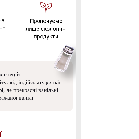
на
Пропонуємо
нт
лише екологічні
продукти
х спецій.
ту: від індійських ринків
і, де прекрасні ванільні
ажаної ванілі.
ї