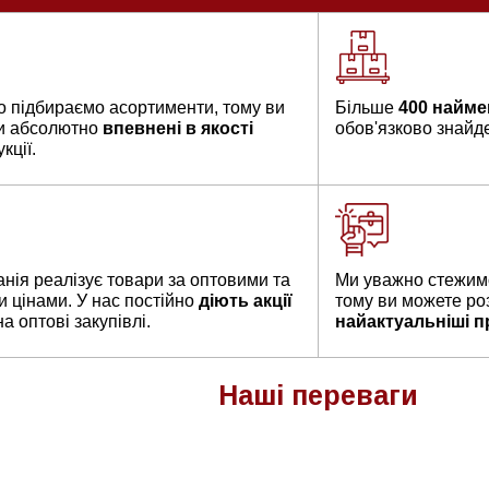
о підбираємо асортименти, тому ви
Більше
400 найме
и абсолютно
впевнені в якості
обов'язково знайдет
кції.
нія реалізує товари за оптовими та
Ми уважно стежимо
и цінами. У нас постійно
діють акції
тому ви можете ро
а оптові закупівлі.
найактуальніші п
Наші
переваги