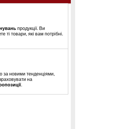
нувань
продукції. Ви
е ті товари, які вам потрібні.
 за новими тенденціями,
зраховувати на
ропозиції
.