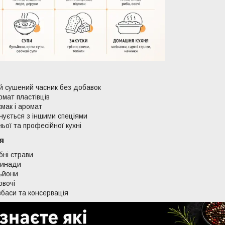
й сушений часник без добавок
мат пластівців
мак і аромат
ується з іншими спеціями
ої та професійної кухні
я
бні страви
ринади
ьйони
овочі
баси та консервація