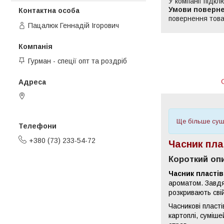
У компанії підкл
повернення това
Пацалюк Геннадій Ігорович
Гурман - спеції опт та роздріб
пров. 2-й Омеляна Грабця, 9,
Вінниця, Україна
Ще більше суше
+380 (73) 233-54-72
Часник пла
Короткий оп
Часник пластів
ароматом. Завдя
розкривають свій
Часникові пласті
картоплі, суміше