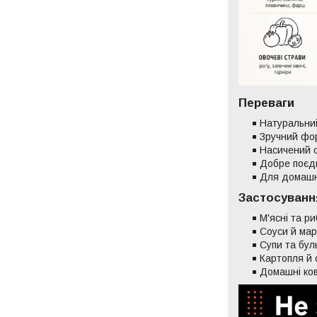
Переваги
Натуральни
Зручний фор
Насичений с
Добре поєдн
Для домашнь
Застосуванн
М'ясні та ри
Соуси й ма
Супи та бул
Картопля й 
Домашні ков