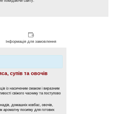
 не покидаючи сайту.
Інформація для замовлення
са, супів та овочів
ців із насиченим смаком і виразним
ивості свіжого часнику та поступово
инадів, домашніх ковбас, овочів,
 як ароматну посипку для готових