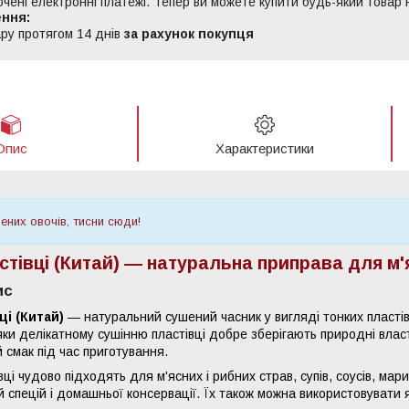
ючені електронні платежі. Тепер ви можете купити будь-який товар
ру протягом 14 днів
за рахунок покупця
Опис
Характеристики
них овочів, тисни сюди!
стівці (Китай) — натуральна приправа для м'я
ис
ці (Китай)
— натуральний сушений часник у вигляді тонких пластів
ки делікатному сушінню пластівці добре зберігають природні власт
 смак під час приготування.
вці чудово підходять для м'ясних і рибних страв, супів, соусів, мар
й спецій і домашньої консервації. Їх також можна використовувати