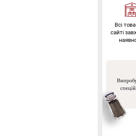
Всі това
сайті зав
наявно
Випробу
спецій