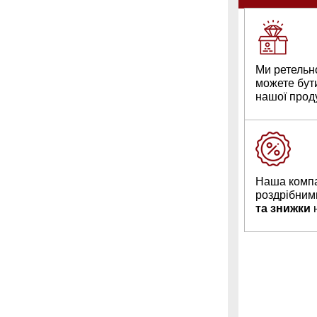
Ми ретельн
можете бут
нашої проду
Наша компа
роздрібним
та знижки
н