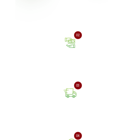
Залиште заявку на сайті
або зателефонуйте нам
02
Оплата онлайн або при
отриманні замовлення
03
Доставка замовлення
поштовою службою
04