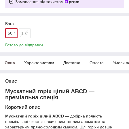
Замовлення під захистом
Вага
50 г
1 кг
Готово до відправки
Опис
Характеристики
Доставка
Оплата
Умови п
Опис
Мускатний горіх цілий ABCD —
преміальна спеція
Короткий опис
Мускатний горіх цілий ABCD
— добірна пряність
преміальної якості з насиченим теплим ароматом та
характерним пряно-солодким смаком. Цілі горіхи довше