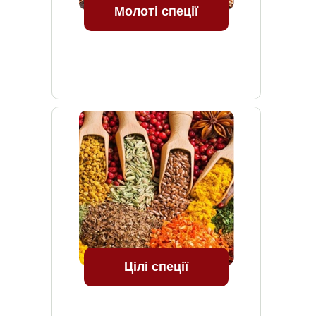
Молоті спеції
Цілі спеції