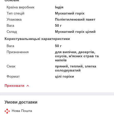
Країна виробник
Індія
Тип спецій
Мускатний горіх
Упаковка
Поліетиленовий пакет
Вага
50 г
Склад
Мускатний горіх цілий
Користувальницькі характеристики
Вага
50 г
Призначення
для випічки, десертів,
соусів, м'ясних страв та
напоїв
Смак
пряний, теплий, злегка
солодкуватий
Формат
цілі горіхи
Приховати
Умови доставки
Нова Пошта