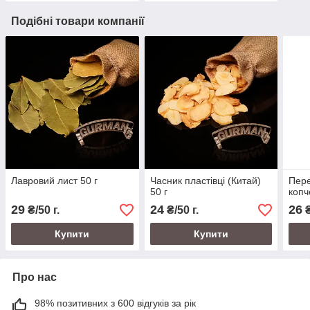
Подібні товари компанії
Лавровий лист 50 г
Часник пластівці (Китай)
Пере
50 г
копч
29
24
26
₴/50 г.
₴/50 г.
₴
Купити
Купити
Про нас
98% позитивних з 600 відгуків за рік