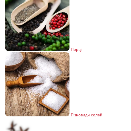
Перці
Різновиди солей