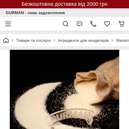
Безкоштовна доставка від 2000 грн
GURMAN - смак задоволення
Товари та послуги
Інгредієнти для кондитерів
Желати