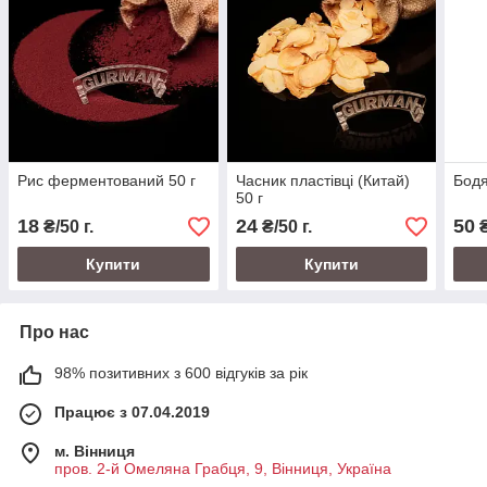
Рис ферментований 50 г
Часник пластівці (Китай)
Бодя
50 г
18
24
50
₴/50 г.
₴/50 г.
₴
Купити
Купити
Про нас
98% позитивних з 600 відгуків за рік
Працює з 07.04.2019
м. Вінниця
пров. 2-й Омеляна Грабця, 9, Вінниця, Україна