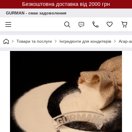
Безкоштовна доставка від 2000 грн
GURMAN - смак задоволення
Товари та послуги
Інгредієнти для кондитерів
Агар-а