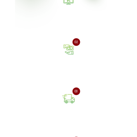
Залиште заявку на сайті
або зателефонуйте нам
02
Оплата онлайн або при
отриманні замовлення
03
Доставка замовлення
поштовою службою