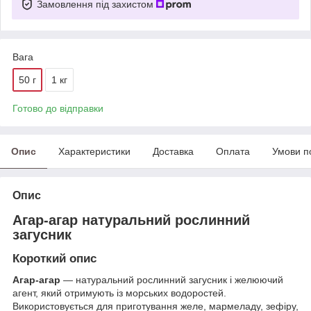
Замовлення під захистом
Вага
50 г
1 кг
Готово до відправки
Опис
Характеристики
Доставка
Оплата
Умови п
Опис
Агар-агар натуральний рослинний
загусник
Короткий опис
Агар-агар
— натуральний рослинний загусник і желюючий
агент, який отримують із морських водоростей.
Використовується для приготування желе, мармеладу, зефіру,