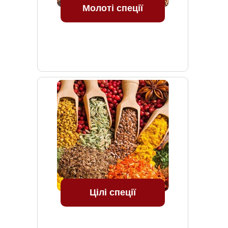
Молоті спеції
Цілі спеції