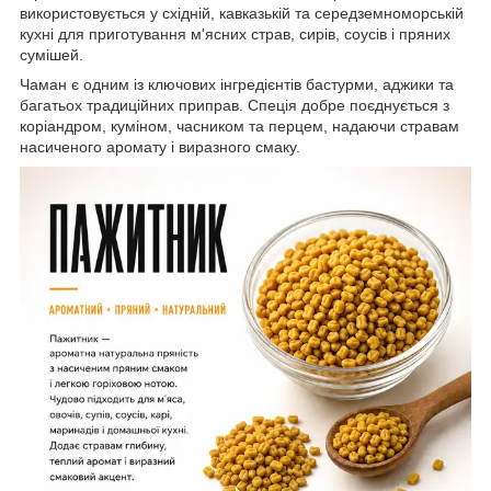
використовується у східній, кавказькій та середземноморській
кухні для приготування м'ясних страв, сирів, соусів і пряних
сумішей.
Чаман є одним із ключових інгредієнтів бастурми, аджики та
багатьох традиційних приправ. Спеція добре поєднується з
коріандром, куміном, часником та перцем, надаючи стравам
насиченого аромату і виразного смаку.