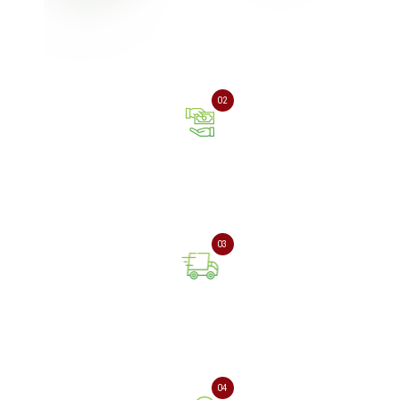
Залиште заявку на сайті
або зателефонуйте нам
02
Оплата онлайн або при
отриманні замовлення
03
Доставка замовлення
поштовою службою
04