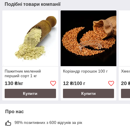
Подібні товари компанії
Пажитник мелений
Коріандр горошок 100 г
Хмел
перший сорт 1 кг
130
12
20
₴/кг
₴/100 г
₴
Купити
Купити
Про нас
98% позитивних з 600 відгуків за рік