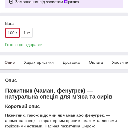
Замовлення під захистом
Вага
100 г
1 кг
Готово до відправки
Опис
Характеристики
Доставка
Оплата
Умови п
Опис
Пажитник (чаман, фенугрек) —
натуральна спеція для м'яса та сирів
Короткий опис
Пажитник, також відомий як чаман або фенугрек
, —
ароматна спеція з характерним пряним смаком та легкими
горіховими нотками. Насіння пажитника широко