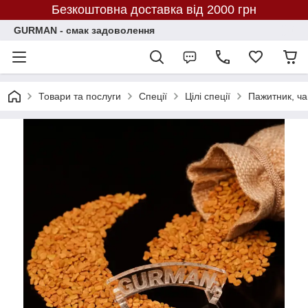
Безкоштовна доставка від 2000 грн
GURMAN - смак задоволення
Товари та послуги
Спеції
Цілі спеції
Пажитник, ча