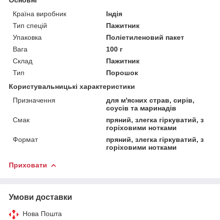
Країна виробник
Індія
Тип спецій
Пажитник
Упаковка
Поліетиленовий пакет
Вага
100 г
Склад
Пажитник
Тип
Порошок
Користувальницькі характеристики
Призначення
для м'ясних страв, сирів,
соусів та маринадів
Смак
пряний, злегка гіркуватий, з
горіховими нотками
Формат
пряний, злегка гіркуватий, з
горіховими нотками
Приховати
Умови доставки
Нова Пошта