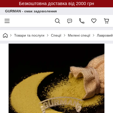
Безкоштовна доставка від 2000 грн
GURMAN - смак задоволення
Товари та послуги
Спеції
Мелені спеції
Лавровий