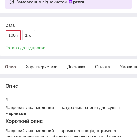
Замовлення під захистом
Вага
100 г
1 кг
Готово до відправки
Опис
Характеристики
Доставка
Оплата
Умови п
Опис
Л
Лавровий лист мелений — натуральна спеція для супів і
маринадів
Короткий опис
Лавровий лист мелений — ароматна спеція, отримана
шляхом подрібнення добірного лаврового листя. Завдяки