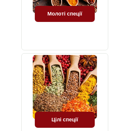
Молоті спеції
Цілі спеції