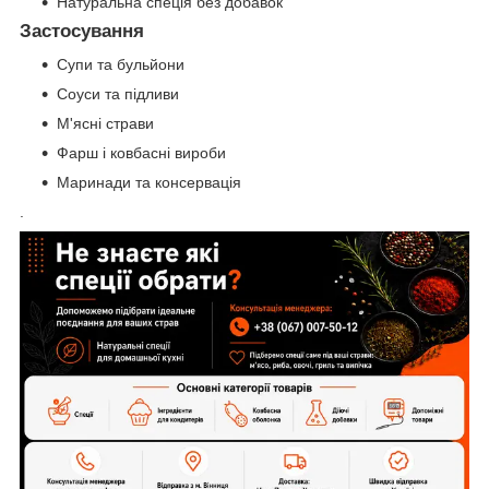
Натуральна спеція без добавок
Застосування
Супи та бульйони
Соуси та підливи
М'ясні страви
Фарш і ковбасні вироби
Маринади та консервація
.