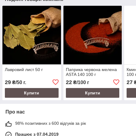
Лавровий лист 50 г
Паприка червона мелена
Кмин
ASTA 140 100 г
100 
29
22
27
₴/50 г.
₴/100 г
₴
Купити
Купити
Про нас
98% позитивних з 600 відгуків за рік
Працює з 07.04.2019