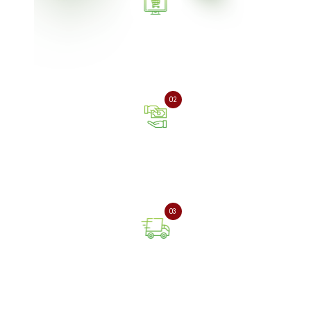
Залиште заявку на сайті
або зателефонуйте нам
02
Оплата онлайн або при
отриманні замовлення
03
Доставка замовлення
поштовою службою