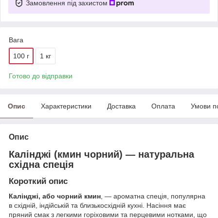
Замовлення під захистом
Вага
100 г
1 кг
Готово до відправки
Опис
Характеристики
Доставка
Оплата
Умови п
Опис
Калінджі (кмин чорний) — натуральна
східна спеція
Короткий опис
Калінджі, або чорний кмин
, — ароматна спеція, популярна
в східній, індійській та близькосхідній кухні. Насіння має
пряний смак з легкими горіховими та перцевими нотками, що