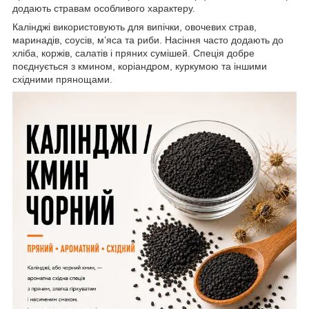
додають стравам особливого характеру.
Калінджі використовують для випічки, овочевих страв,
маринадів, соусів, м’яса та риби. Насіння часто додають до
хліба, коржів, салатів і пряних сумішей. Спеція добре
поєднується з кмином, коріандром, куркумою та іншими
східними прянощами.