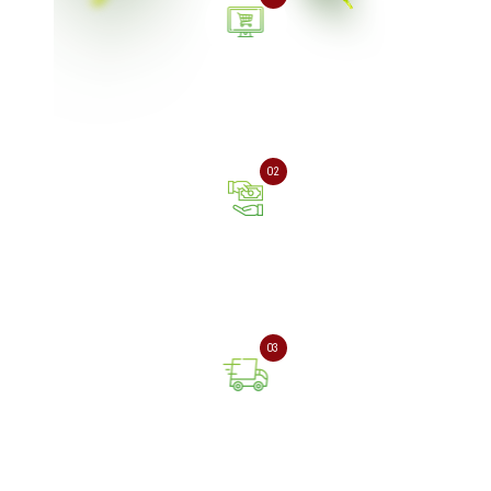
Залиште заявку на сайті
або зателефонуйте нам
02
Оплата онлайн або при
отриманні замовлення
03
Доставка замовлення
поштовою службою