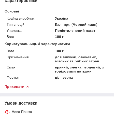
Характеристики
Основні
Країна виробник
Україна
Тип спецій
Калінджі (Чорний кмин)
Упаковка
Поліетиленовий пакет
Вага
100 г
Користувальницькі характеристики
Вага
100 г
Призначення
для випічки, овочевих,
м'ясних та рибних страв
Смак
пряний, злегка перцевий, з
горіховими нотками
Формат
цілі зерна
Приховати
Умови доставки
Нова Пошта