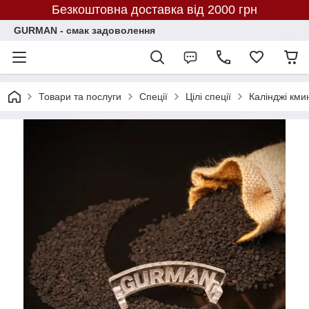
Безкоштовна доставка від 2000 грн
GURMAN - смак задоволення
Товари та послуги
Спеції
Цілі спеції
Калінджі кми