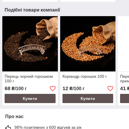
Подібні товари компанії
Перець чорний горошком
Коріандр горошок 100 г
Пер
100 г
прем
68
12
41
₴/100 г
₴/100 г
₴
Купити
Купити
Про нас
98% позитивних з 600 відгуків за рік