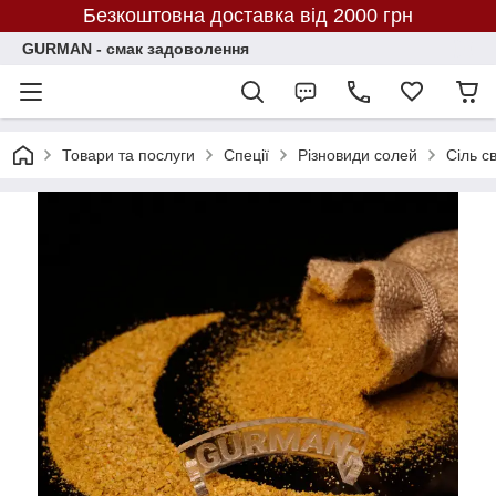
Безкоштовна доставка від 2000 грн
GURMAN - смак задоволення
Товари та послуги
Спеції
Різновиди солей
Сіль с