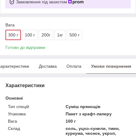
Замовлення під захистом
Вага
300 г
100 г
200г
1кг
500 г
Готово до відправки
арактеристики
Доставка
Оплата
Умови повернення
Характеристики
Основні
Тип спецій
Суміш прянощів
Упаковка
Пакет з крафт-паперу
Вага
100 г
Склад
соль, уцхо-сунели, тмин,
куркума, чеснок, укроп,