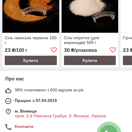
Сіль сванська червона 100
Сіль нітритна (для
Гірч
г
маринадів) 500 г
23
30
23
₴/100 г
₴/упаковка
₴
Купити
Купити
Про нас
98% позитивних з 600 відгуків за рік
Працює з 07.04.2019
м. Вінниця
пров. 2-й Омеляна Грабця, 9, Вінниця, Україна
Контакти