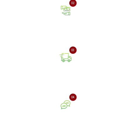
02
Оплата онлайн або при
отриманні замовлення
03
Доставка замовлення
поштовою службою
04
Ваш відгук про нашу
компанію