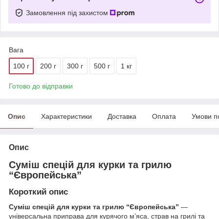
Замовлення під захистом
Вага
100 г
200 г
300 г
500 г
1 кг
Готово до відправки
Опис
Характеристики
Доставка
Оплата
Умови п
Опис
Суміш спецій для курки та грилю
“Європейська”
Короткий опис
Суміш спецій для курки та грилю “Європейська”
—
універсальна приправа для курячого м’яса, страв на грилі та