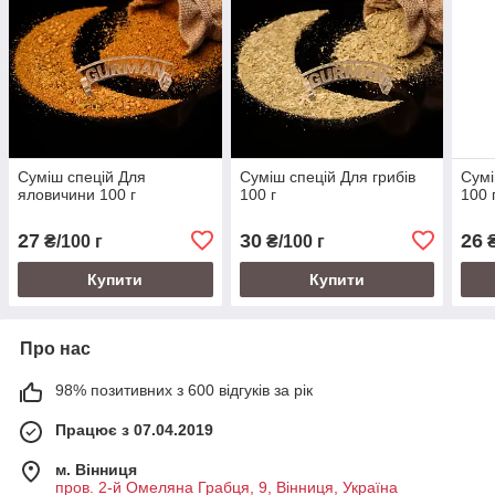
Суміш спецій Для
Суміш спецій Для грибів
Сумі
яловичини 100 г
100 г
100 
27
30
26
₴/100 г
₴/100 г
₴
Купити
Купити
Про нас
98% позитивних з 600 відгуків за рік
Працює з 07.04.2019
м. Вінниця
пров. 2-й Омеляна Грабця, 9, Вінниця, Україна