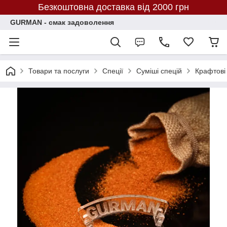
Безкоштовна доставка від 2000 грн
GURMAN - смак задоволення
Товари та послуги
Спеції
Суміші спецій
Крафтові 