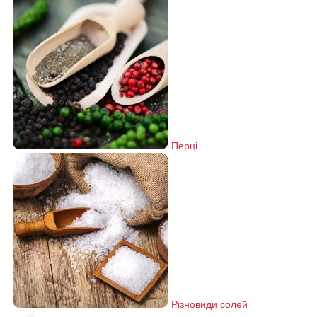
Перці
Різновиди солей