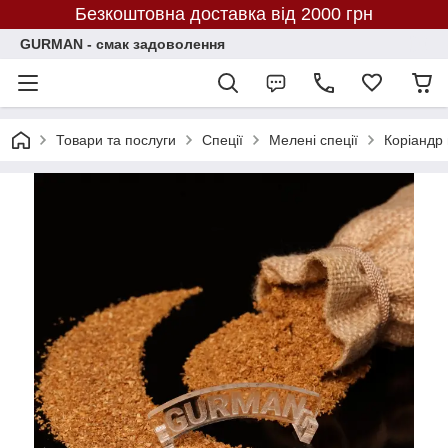
Безкоштовна доставка від 2000 грн
GURMAN - смак задоволення
Товари та послуги
Спеції
Мелені спеції
Коріандр