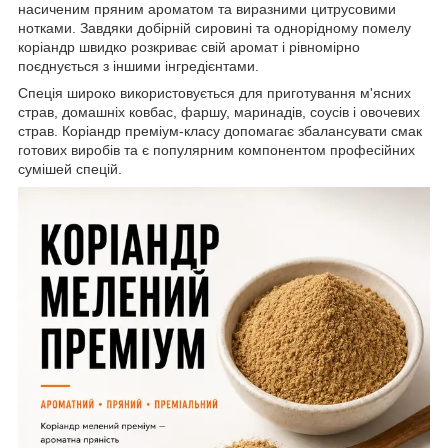
насиченим пряним ароматом та виразними цитрусовими
нотками. Завдяки добірній сировині та однорідному помелу
коріандр швидко розкриває свій аромат і рівномірно
поєднується з іншими інгредієнтами.
Спеція широко використовується для приготування м'ясних
страв, домашніх ковбас, фаршу, маринадів, соусів і овочевих
страв. Коріандр преміум-класу допомагає збалансувати смак
готових виробів та є популярним компонентом професійних
сумішей спецій.