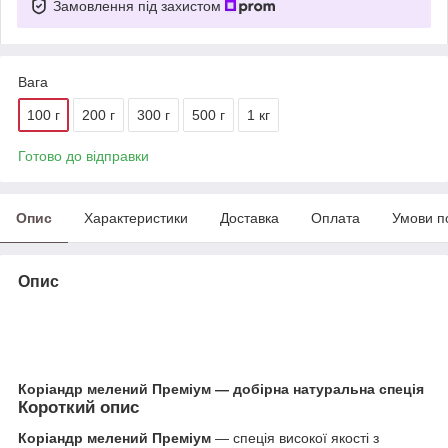
Замовлення під захистом
Вага
100 г
200 г
300 г
500 г
1 кг
Готово до відправки
Опис
Характеристики
Доставка
Оплата
Умови п
Опис
Коріандр мелений Преміум — добірна натуральна спеція
Короткий опис
Коріандр мелений Преміум
— спеція високої якості з