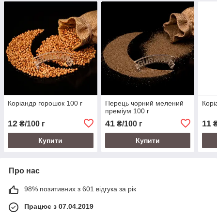
Коріандр горошок 100 г
Перець чорний мелений
Корі
преміум 100 г
12
41
11
₴/100 г
₴/100 г
₴
Купити
Купити
Про нас
98% позитивних з 601 відгука за рік
Працює з 07.04.2019