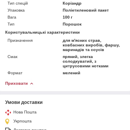
Тип спецій
Коріандр
Упаковка
Поліетиленовий пакет
Вага
100 г
Тип
Порошок
Користувальницькі характеристики
Призначення
для м'ясних страв,
ковбасних виробів, фаршу,
маринадів та соусів
Смак
пряний, злегка
солодкуватий, з
цитрусовими нотками
Формат
мелений
Приховати
Умови доставки
Нова Пошта
Укрпошта