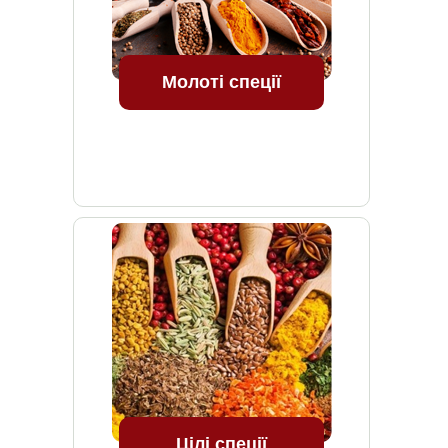
Молоті спеції
Цілі спеції