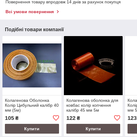
Повернення товару впродовж 14 днів за рахунок покупця
Всі умови повернення
Подібні товари компанії
Колагенова Оболонка
Колагенова оболонка для
Кола
Колір Цибульний калібр 40
ковбас колір копчення
Колі
мм (5м)
калібр 45 мм 5м
мм 5
105
122
123
₴
₴
Купити
Купити