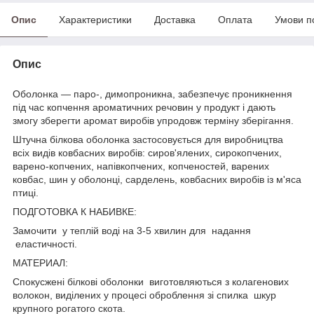
Опис
Характеристики
Доставка
Оплата
Умови п
Опис
Оболонка — паро-, димопроникна, забезпечує проникнення
під час копчення ароматичних речовин у продукт і дають
змогу зберегти аромат виробів упродовж терміну зберігання.
Штучна білкова оболонка застосовується для виробництва
всіх видів ковбасних виробів: сиров'ялених, сирокопчених,
варено-копчених, напівкопчених, копченостей, варених
ковбас, шин у оболонці, сарделень, ковбасних виробів із м'яса
птиці.
ПОДГОТОВКА К НАБИВКЕ:
Замочити у теплій воді на 3-5 хвилин для надання
еластичності.
МАТЕРИАЛ:
Спокусжені білкові оболонки виготовляються з колагенових
волокон, виділених у процесі оброблення зі спилка шкур
крупного рогатого скота.