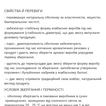
СВІЙСТВА Й ПЕРЕВАГИ:
- перевершує натуральну оболонку за еластичністю, міцністю,
бактеріальною чистоті;
- забезпечує стабільну форму ковбасних виробів під час
формування (стабільність діаметра), що дає змогу випускати
дозовану продукцію;
- паро-, димопроникність оболонки забезпечують
проникнення під час копчення ароматичних речовин у
продукт і дають змогу зберегти аромат виробів упродовж
терміну зберігання;
- здатність до термоусадки дає змогу зберегти форму виробу
під час охолодження та зберігання, запобігаючи утворенню
порожнеч і бульйонних набряків у ковбасному батоні;
— дає змогу отримати традиційний смак ковбас, натуральний
вигляд продукту.
УСЛОВІЯ ЗБЕРІГАННЯ І ТЕРМІНОСТІ:
- оболонку зберігають в пакованні виробника в сухих
приміщеннях, захищених від сонячного світла за
температури 20...25 °C на відстані не менш ніж 1 м від