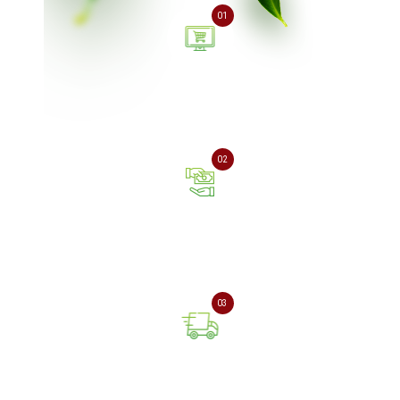
01
Залиште заявку на сайті
або зателефонуйте нам
02
Оплата онлайн або при
отриманні замовлення
03
Доставка замовлення
поштовою службою