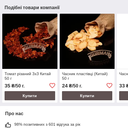
Подібні товари компанії
Томат різаний 3х3 Китай
Часник пластівці (Китай)
Часн
50 г
50 г
35
24
33
₴/50 г.
₴/50 г.
₴
Купити
Купити
Про нас
98% позитивних з 601 відгука за рік