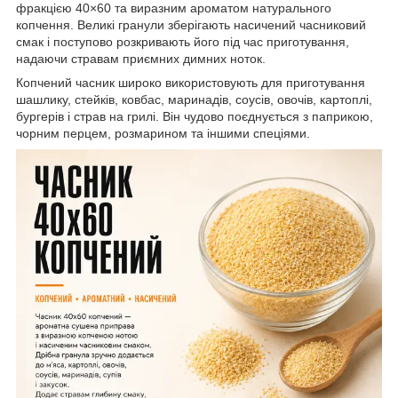
фракцією 40×60 та виразним ароматом натурального
копчення. Великі гранули зберігають насичений часниковий
смак і поступово розкривають його під час приготування,
надаючи стравам приємних димних ноток.
Копчений часник широко використовують для приготування
шашлику, стейків, ковбас, маринадів, соусів, овочів, картоплі,
бургерів і страв на грилі. Він чудово поєднується з паприкою,
чорним перцем, розмарином та іншими спеціями.