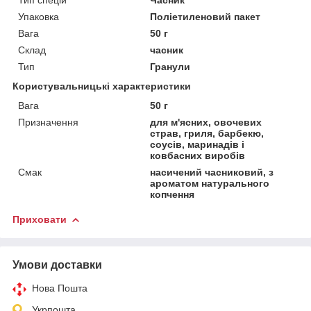
Упаковка
Поліетиленовий пакет
Вага
50 г
Склад
часник
Тип
Гранули
Користувальницькі характеристики
Вага
50 г
Призначення
для м'ясних, овочевих
страв, гриля, барбекю,
соусів, маринадів і
ковбасних виробів
Смак
насичений часниковий, з
ароматом натурального
копчення
Приховати
Умови доставки
Нова Пошта
Укрпошта