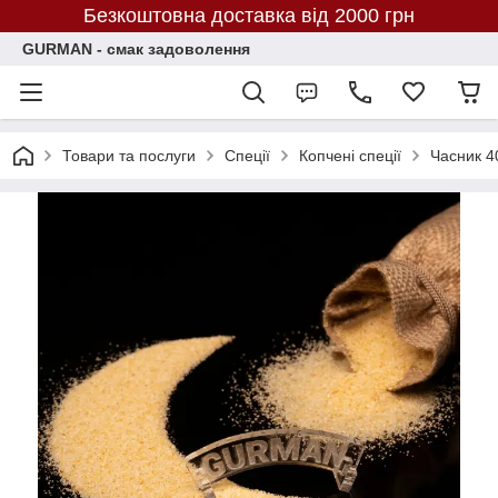
Безкоштовна доставка від 2000 грн
GURMAN - смак задоволення
Товари та послуги
Спеції
Копчені спеції
Часник 4