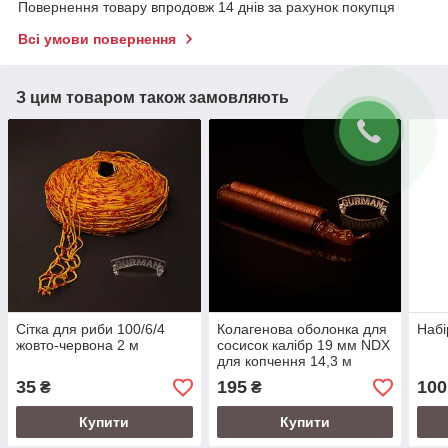
Повернення товару впродовж 14 днів за рахунок покупця
Всі умови повернення
З цим товаром також замовляють
Сітка для риби 100/6/4
Колагенова оболонка для
Набі
жовто-червона 2 м
сосисок калібр 19 мм NDX
для копчення 14,3 м
35
195
100
₴
₴
Купити
Купити