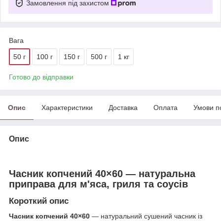
Замовлення під захистом
Вага
50 г
100 г
150 г
500 г
1 кг
Готово до відправки
Опис
Характеристики
Доставка
Оплата
Умови п
Опис
Часник копчений 40×60 — натуральна
приправа для м'яса, гриля та соусів
Короткий опис
Часник копчений 40×60
— натуральний сушений часник із