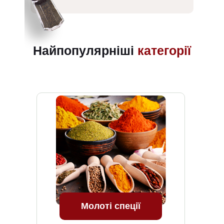
Найпопулярніші
категорії
Молоті спеції