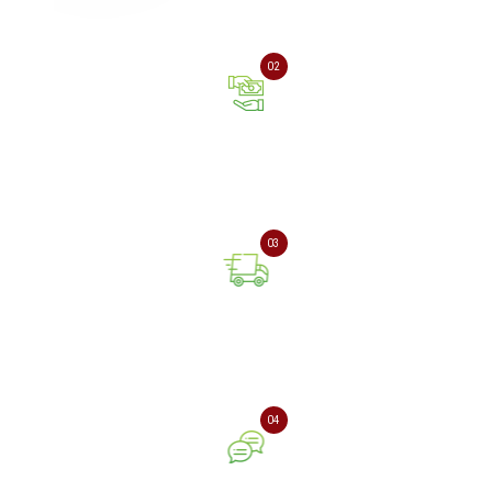
або зателефонуйте нам
02
Оплата онлайн або при
отриманні замовлення
03
Доставка замовлення
поштовою службою
04