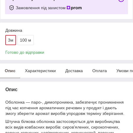
Замовлення під захистом
Довжина
3м
100 м
Готово до відправки
Опис
Характеристики
Доставка
Оплата
Умови п
Опис
Оболонка — паро-, димопроникна, забезпечує проникнення
під час копчення ароматичних речовин у продукт і дають
змогу зберегти аромат виробів упродовж терміну зберігання.
Штучна білкова оболонка застосовується для виробництва
всіх видів ковбасних виробів: сиров'ялених, сирокопчених,
варено-копчених, напівкопчених, копченостей, варених