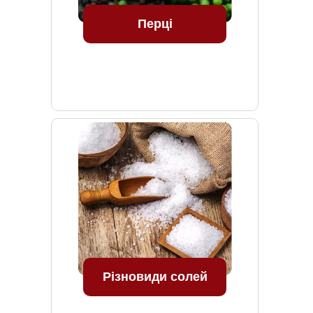
Перці
Різновиди солей