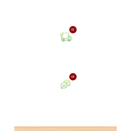
Оплата онлайн або при
отриманні замовлення
03
Доставка замовлення
поштовою службою
04
Ваш відгук про нашу
компанію