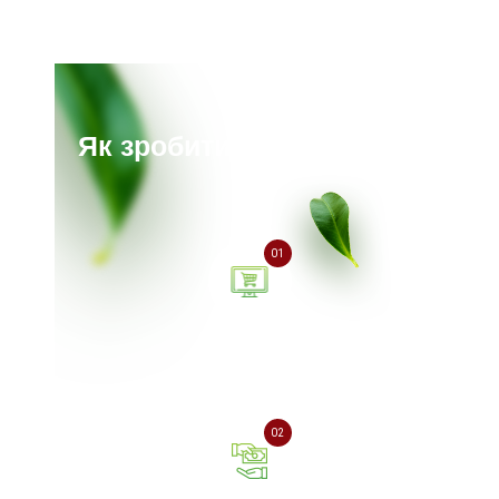
Як зробити замовлення?
01
Залиште заявку на сайті
або зателефонуйте нам
02