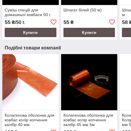
Суміш спецій для
Шпагат білий (50 м)
Шпаг
домашньої ковбаси 50 г
м
55
55
58
₴/50 г.
₴
Купити
Купити
Подібні товари компанії
Колагенова оболонка для
Колагенова оболонка для
Кола
ковбас колір копчення
ковбас колір копчення
Колі
калібр 40 мм
калібр 45 мм 5м
мм 5