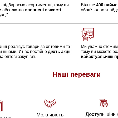
о підбираємо асортименти, тому ви
Більше
400 найме
и абсолютно
впевнені в якості
обов'язково знайдет
кції.
нія реалізує товари за оптовими та
Ми уважно стежимо
и цінами. У нас постійно
діють акції
тому ви можете ро
а оптові закупівлі.
найактуальніші п
Наші
переваги
Доступні ціни 
Можливість