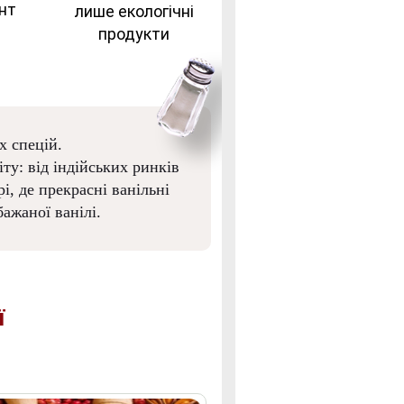
нт
лише екологічні
продукти
х спецій.
ту: від індійських ринків
і, де прекрасні ванільні
ажаної ванілі.
ї