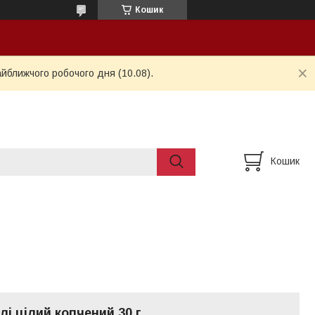
Кошик
айближчого робочого дня (10.08).
Кошик
лі цілий копчений 30 г