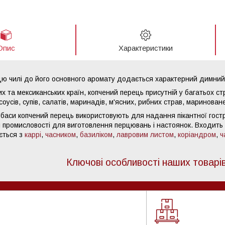
Опис
Характеристики
цю чилі до його основного аромату додається характерний димний
них та мексиканських країн, копчений перець присутній у багатьох 
соусів, супів, салатів, маринадів, м'ясних, рибних страв, маринова
вбаси копчений перець використовують для надання пікантної гостро
ій промисловості для виготовлення перцювань і настоянок. Входить
ється з
каррі
,
часником
,
базиліком
,
лавровим листом
,
коріандром
,
ч
Ключові особливості наших товарі