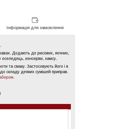
Інформація для замовлення
.
стравах. Додають до рисових, яєчних,
не оселедець, консерви, хамсу.
ти та смаку. Застосовують його і в
 до складу деяких сумішей приправ.
абером
.
в