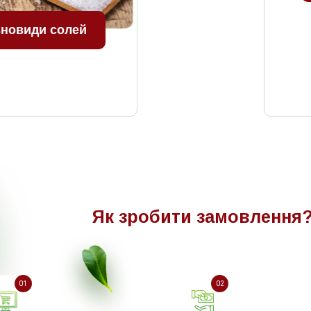
зновиди солей
Як зробити замовлення
01
02