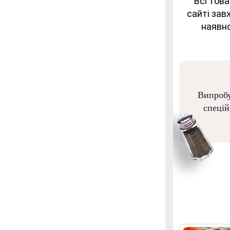
Всі това
сайті зав
наявно
Випробу
спецій