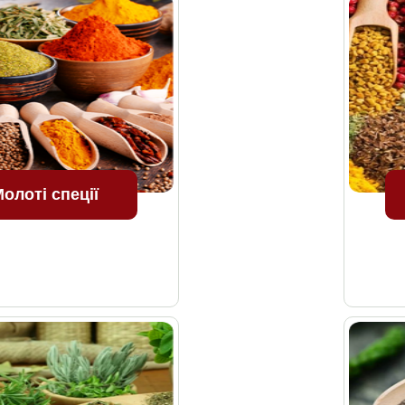
олоті спеції