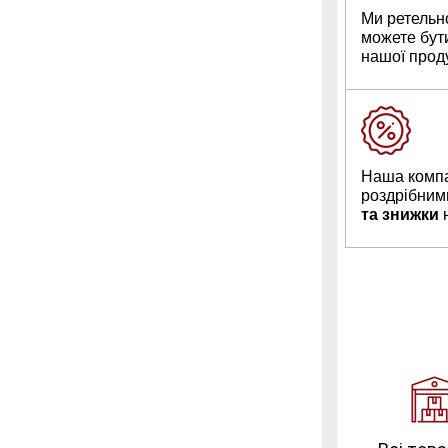
Ми ретельн
можете бут
нашої проду
Наша компа
роздрібним
та знижки
н