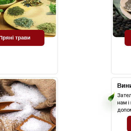
Пряні трави
Вин
Зате
нам і
допо