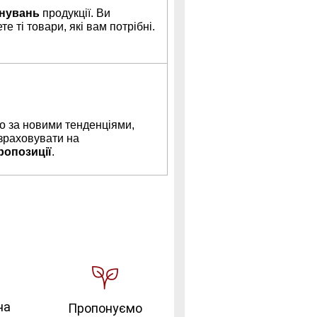
нувань
продукції. Ви
е ті товари, які вам потрібні.
 за новими тенденціями,
зраховувати на
ропозиції
.
на
Пропонуємо