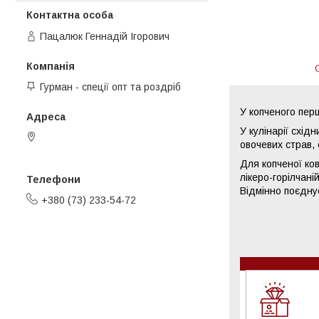
Пацалюк Геннадій Ігорович
Гурман - спеції опт та роздріб
У копченого пер
У кулінарії схід
пров. 2-й Омеляна Грабця, 9,
овочевих страв, 
Вінниця, Україна
Для копченої ко
лікеро-горілчан
Відмінно поєдну
+380 (73) 233-54-72