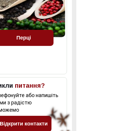
Перці
икли
питання?
лефонуйте або напишіть
 ми з радістю
можемо
Відкрити контакти