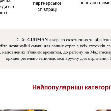
ри на
весь асортиме
партнерської
жди є в
співпраці
сті
Сайт
GURMAN
джерело екзотичних та рідкісни
йте незвичайні смаки для ваших страв з усіх куточків сві
, наповнених п'янким ароматом, до регіону на Мадагаскар
орхідеї ретельно запилюються вручну для отримання б
Найпопулярніші
категорі