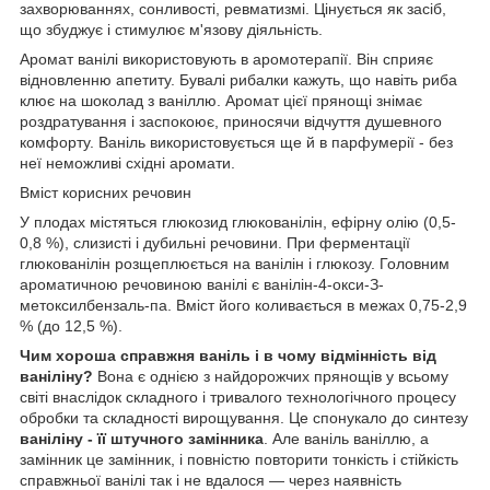
захворюваннях, сонливості, ревматизмі. Цінується як засіб,
що збуджує і стимулює м'язову діяльність.
Аромат ванілі використовують в аромотерапії. Він сприяє
відновленню апетиту. Бувалі рибалки кажуть, що навіть риба
клює на шоколад з ваніллю. Аромат цієї прянощі знімає
роздратування і заспокоює, приносячи відчуття душевного
комфорту. Ваніль використовується ще й в парфумерії - без
неї неможливі східні аромати.
Вміст корисних речовин
У плодах містяться глюкозид глюкованілін, ефірну олію (0,5-
0,8 %), слизисті і дубильні речовини. При ферментації
глюкованілін розщеплюється на ванілін і глюкозу. Головним
ароматичною речовиною ванілі є ванілін-4-окси-З-
метоксилбензаль-па. Вміст його коливається в межах 0,75-2,9
% (до 12,5 %).
Чим хороша справжня ваніль і в чому відмінність від
ваніліну?
Вона є однією з найдорожчих прянощів у всьому
світі внаслідок складного і тривалого технологічного процесу
обробки та складності вирощування. Це спонукало до синтезу
ваніліну - її штучного замінника
. Але ваніль ваніллю, а
замінник це замінник, і повністю повторити тонкість і стійкість
справжньої ванілі так і не вдалося — через наявність