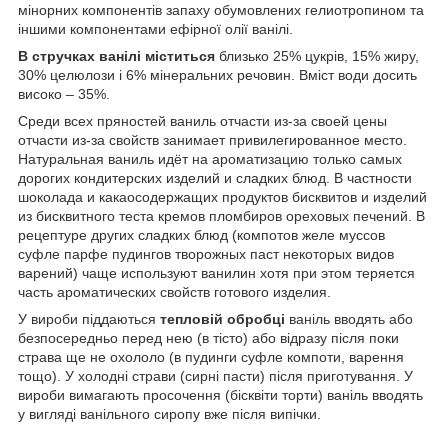
мінорних компонентів запаху обумовлених гелиотропином та
іншими компонентами ефірної олії ванілі.
В стручках ванілі міститься
близько 25% цукрів, 15% жиру,
30% целюлози і 6% мінеральних речовин. Вміст води досить
високо – 35%.
Среди всех пряностей ваниль отчасти из-за своей цены
отчасти из-за свойств занимает привилегированное место.
Натуральная ваниль идёт на ароматизацию только самых
дорогих кондитерских изделий и сладких блюд. В частности
шоколада и какаосодержащих продуктов бисквитов и изделий
из бисквитного теста кремов пломбиров ореховых печений. В
рецептуре других сладких блюд (компотов желе муссов
суфле парфе пудингов творожных паст некоторых видов
варений) чаще используют ванилин хотя при этом теряется
часть ароматических свойств готового изделия.
У вироби піддаються
тепловій обробці
ваніль вводять або
безпосередньо перед нею (в тісто) або відразу після поки
страва ще не охололо (в пудинги суфле компоти, варення
тощо). У холодні страви (сирні пасти) після приготування. У
вироби вимагають просочення (бісквіти торти) ваніль вводять
у вигляді ванільного сиропу вже після випічки.