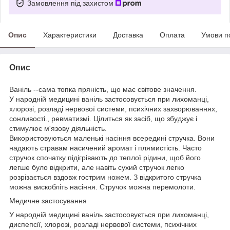
Замовлення під захистом
Опис
Характеристики
Доставка
Оплата
Умови п
Опис
Ваніль --сама топка пряність, що має світове значення.
У народній медицині ваніль застосовується при лихоманці,
хлорозі, розладі нервової системи, психічних захворюваннях,
сонливості., ревматизмі. Цілиться як засіб, що збуджує і
стимулює м'язову діяльність.
Використовуються маленькі насіння всередині стручка. Вони
надають стравам насичений аромат і плямистість. Часто
стручок спочатку підігрівають до теплої рідини, щоб його
легше було відкрити, але навіть сухий стручок легко
розрізається вздовж гострим ножем. З відкритого стручка
можна вискобліть насіння. Стручок можна перемолоти.
Медичне застосування
У народній медицині ваніль застосовується при лихоманці,
диспепсії, хлорозі, розладі нервової системи, психічних