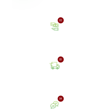
Залиште заявку на сайті
або зателефонуйте нам
02
Оплата онлайн або при
отриманні замовлення
03
Доставка замовлення
поштовою службою
04