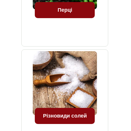
Перці
Різновиди солей