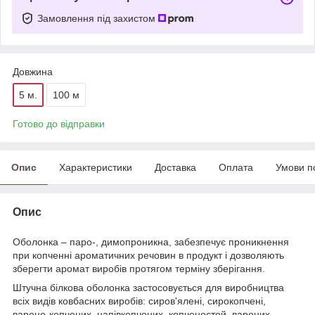
Замовлення під захистом
Довжина
5 м.
100 м
Готово до відправки
Опис
Характеристики
Доставка
Оплата
Умови п
Опис
Оболонка – паро-, димопроникна, забезпечує проникнення
при копченні ароматичних речовин в продукт і дозволяють
зберегти аромат виробів протягом терміну зберігання.
Штучна білкова оболонка застосовується для виробництва
всіх видів ковбасних виробів: сиров'ялені, сирокопчені,
варено-копчених, напівкопчених, копченостей, варених