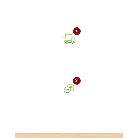
Оплата онлайн або при
отриманні замовлення
03
Доставка замовлення
поштовою службою
04
Ваш відгук про нашу
компанію