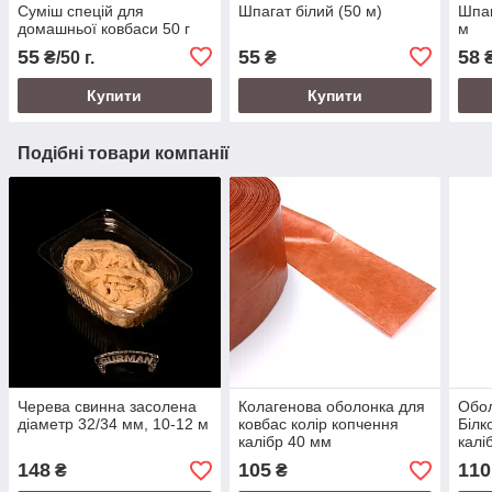
Суміш спецій для
Шпагат білий (50 м)
Шпаг
домашньої ковбаси 50 г
м
55
55
58
₴/50 г.
₴
Купити
Купити
Подібні товари компанії
Черева свинна засолена
Колагенова оболонка для
Обол
діаметр 32/34 мм, 10-12 м
ковбас колір копчення
Білк
калібр 40 мм
калі
148
105
110
₴
₴