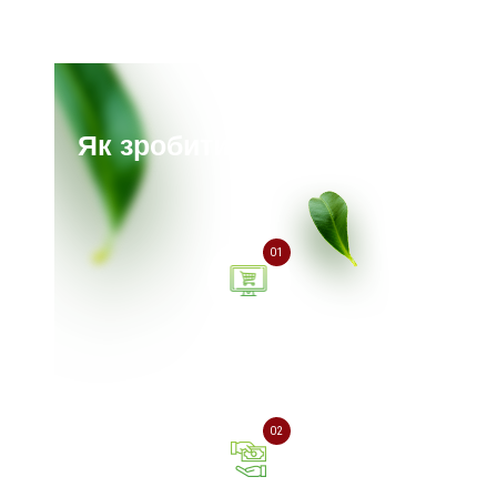
Як зробити замовлення?
01
Залиште заявку на сайті
або зателефонуйте нам
02