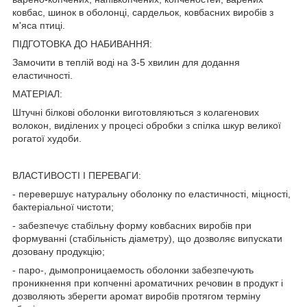
ковбас, шинок в оболонці, сардельок, ковбасних виробів з
м'яса птиці.
ПІДГОТОВКА ДО НАБИВАННЯ:
Замочити в теплій воді на 3-5 хвилин для додання
еластичності.
МАТЕРІАЛ:
Штучні білкові оболонки виготовляються з колагенових
волокон, виділених у процесі обробки з спілка шкур великої
рогатої худоби.
ВЛАСТИВОСТІ І ПЕРЕВАГИ:
- перевершує натуральну оболонку по еластичності, міцності,
бактеріальної чистоти;
- забезпечує стабільну форму ковбасних виробів при
формуванні (стабільність діаметру), що дозволяє випускати
дозовану продукцію;
- паро-, дымопроницаемость оболонки забезпечують
проникнення при копченні ароматичних речовин в продукт і
дозволяють зберегти аромат виробів протягом терміну