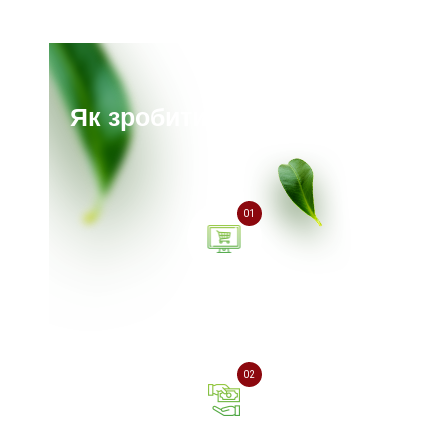
Як зробити замовлення?
01
Залиште заявку на сайті
або зателефонуйте нам
02