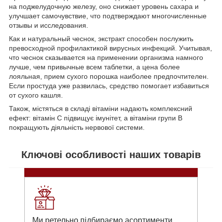
на поджелудочную железу, оно снижает уровень сахара и
улучшает самочувствие, что подтверждают многочисленные
отзывы и исследования.
Как и натуральный чеснок, экстракт способен послужить
превосходной профилактикой вирусных инфекций. Учитывая,
что чеснок сказывается на применении организма намного
лучше, чем привычные всем таблетки, а цена более
лояльная, прием сухого порошка наиболее предпочтителен.
Если простуда уже развилась, средство помогает избавиться
от сухого кашля.
Також, містяться в складі вітаміни надають комплексний
ефект: вітамін С підвищує імунітет, а вітаміни групи В
покращують діяльність нервової системи.
Ключові особливості наших товарів
Ми ретельно підбираємо асортименти,