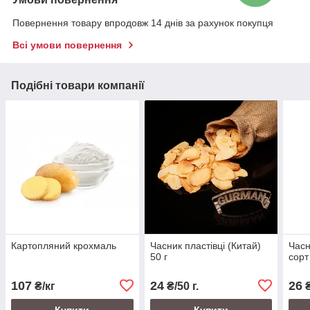
Повернення товару впродовж 14 днів за рахунок покупця
Всі умови повернення
Подібні товари компанії
Картопляний крохмаль
Часник пластівці (Китай)
Час
50 г
сорт
107
24
26
₴/кг
₴/50 г.
₴
Купити
Купити