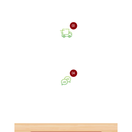
Оплата онлайн або при
отриманні замовлення
03
Доставка замовлення
поштовою службою
04
Ваш відгук про нашу
компанію