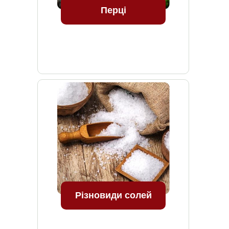
Перці
Різновиди солей