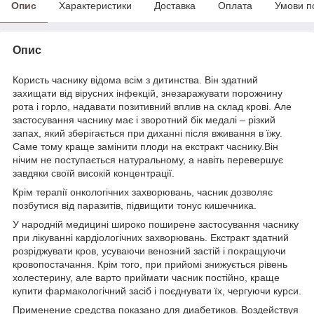
Опис
Характеристики
Доставка
Оплата
Умови п
Опис
Користь часнику відома всім з дитинства. Він здатний
захищати від вірусних інфекцій, знезаражувати порожнину
рота і горло, надавати позитивний вплив на склад крові. Але
застосування часнику має і зворотний бік медалі – різкий
запах, який зберігається при диханні після вживання в їжу.
Саме тому краще замінити плоди на екстракт часнику.Він
нічим не поступається натуральному, а навіть перевершує
завдяки своїй високій концентрації.
Крім терапії онкологічних захворювань, часник дозволяє
позбутися від паразитів, підвищити тонус кишечника.
У народній медицині широко поширене застосування часнику
при лікуванні кардіологічних захворювань. Екстракт здатний
розріджувати кров, усуваючи венозний застій і покращуючи
кровопостачання. Крім того, при прийомі знижується рівень
холестерину, але варто приймати часник постійно, краще
купити фармакологічний засіб і поєднувати їх, чергуючи курси.
Применение средства показано для диабетиков. Воздействуя