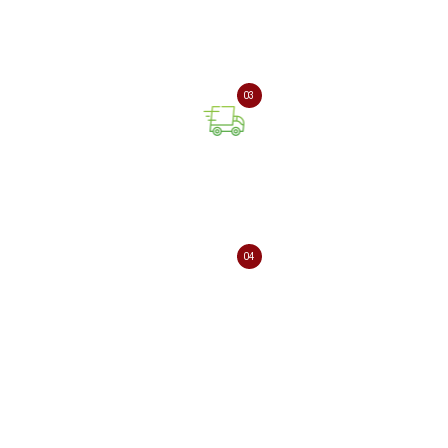
Оплата онлайн або при
отриманні замовлення
03
Доставка замовлення
поштовою службою
04
Ваш відгук про нашу
компанію