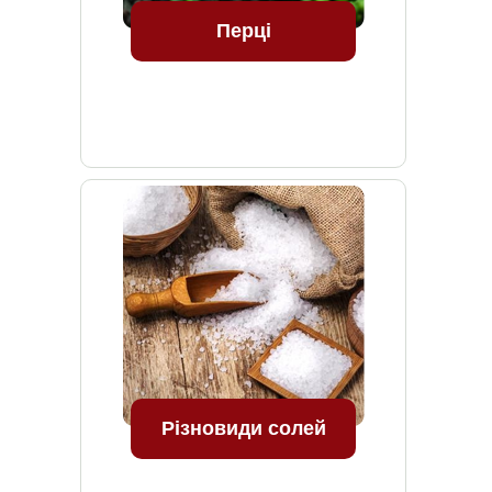
Перці
Різновиди солей