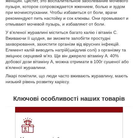
женщин. Цистит, это воспалительное заболевание мочевого
пузыря, которое сопровождается жжением, болью и зудом
при мочеиспускании. Чтобы избавиться от боли, врачи
рекомендуют пить настойку и сок клюквы. Они промывают и
отмывают мочевой пузырь, и избавляют от боли.
У в'яленої журавлині міститься багато калію і вітамін С.
Вживаючи її щодня, ви зможете запобігти простудні
захворювання, захистити організм від вірусних інфекцій.
Елемент калій виводить натрій(шкідливі солі) з організму та
зміцнює серцевий м'яз. Ще він джерело вітаміну А. 40%
добової дози вітаміну А, можна отримати в 100г сушеної або
в'яленої журавлини.
Лікарі помітили, що люди часто вживають журавлину, мають
низький рівень розвитку карієсу.
Ключові особливості наших товарів