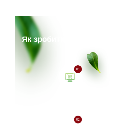
Як зробити замовлення?
01
Залиште заявку на сайті
або зателефонуйте нам
02