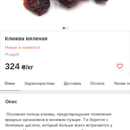
Клюква вяленая
Немає в наявності
Роздріб
324
₴/кг
Опис
Характеристики
Доставка
Оплата
Умови п
Опис
Основная польза клюквы, предотвращение появления
вредных организмов в мочевом пузыре. Т.е борется с
болезнью цистита, который больше всего встречается у