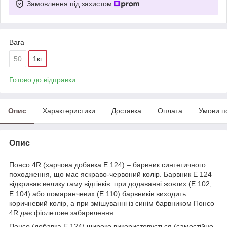
Замовлення під захистом
Вага
50
1кг
Готово до відправки
Опис
Характеристики
Доставка
Оплата
Умови п
Опис
Понсо 4R (харчова добавка E 124) – барвник синтетичного
походження, що має яскраво-червоний колір. Барвник E 124
відкриває велику гаму відтінків: при додаванні жовтих (E 102,
E 104) або помаранчевих (E 110) барвників виходить
коричневий колір, а при змішуванні із синім барвником Понсо
4R дає фіолетове забарвлення.
Понсо (добавка E 124) широко використовується (самостійно