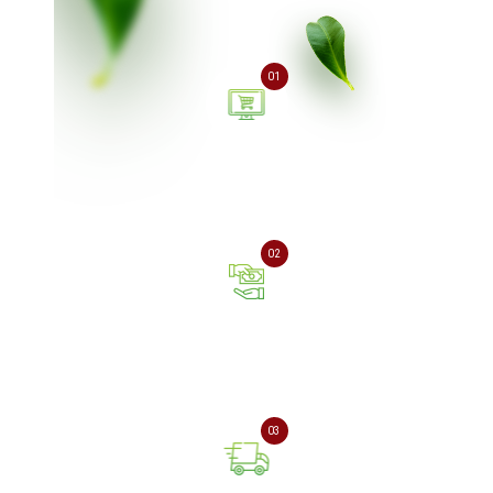
01
Залиште заявку на сайті
або зателефонуйте нам
02
Оплата онлайн або при
отриманні замовлення
03